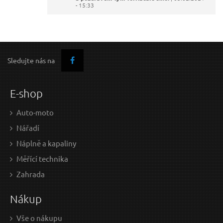
- 15:33
Odeslat dotaz
Sledujte nás na
E-shop
Auto-moto
Nářadí
Náplně a kapaliny
Měřící technika
Zahrada
Nákup
Vše o nákupu