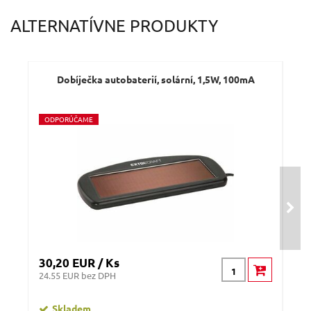
ALTERNATÍVNE PRODUKTY
Dobíječka autobaterií, solární, 1,5W, 100mA
M
O
DPORÚČAME
30,20 EUR / Ks
39,
24.55 EUR bez DPH
32.
Skladem