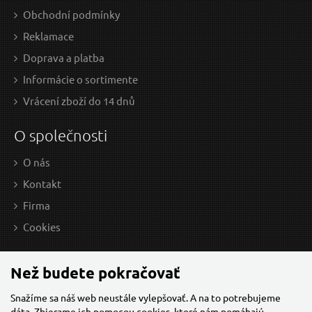
Obchodní podmínky
Reklamace
Doprava a platba
Informácie o sortimente
Vrácení zboží do 14 dnů
O společnosti
O nás
Kontakt
Firma
Cookies
Než budete pokračovať
Snažíme sa náš web neustále vylepšovať. A na to potrebujeme
dáta. Zbierame ich
pomocou cookies
, ktoré nám pomáhajú