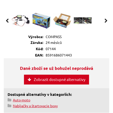
Výrobca:
COMPASS
Záruka:
24 měsíců
Kód:
07144
EAN:
8591686071443
Dané zboží se už bohužel neprodává
Zobrazit dostupné alternativy
Dostupné alternativy v kategoriích:
Auto-moto
Nabíjačky a štartovacie boxy