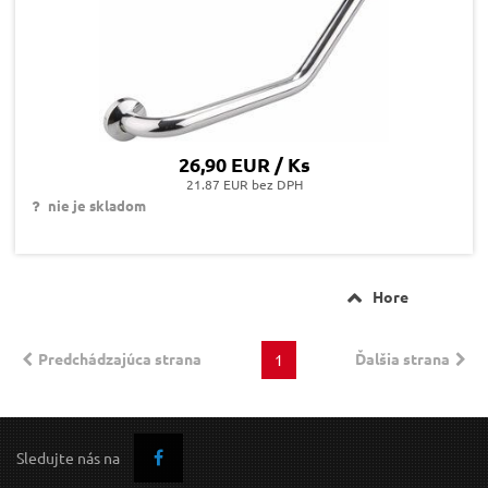
26,90 EUR / Ks
21.87 EUR bez DPH
nie je skladom
Hore
Predchádzajúca strana
Ďalšia strana
1
Sledujte nás na