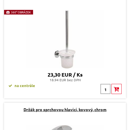
360° OBRÁZEK
23,30 EUR / Ks
18.94 EUR bez DPH
na centrále
Držák pro sprchovou hlavici, kovový, chrom