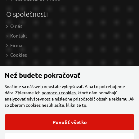
O společnosti
O nás
Kontakt
Firma
Cookies
Než budete pokračovať
Snažíme sa náš web neustále vylepšovať. A na to potrebujeme
dáta. Zbierame ich
pomocou cookies
, ktoré nám pomáhajú
analyzovať návštevnosť a následne prispôsobiť obsah a reklamu. Ak
so zberom cookies nesúhlasíte, kliknite
tu
.
Povoliť všetko
© 2026 Všechna práva vyhrazena,
Torriacars, s.r.o.
Feo.cz