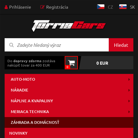
Prihlásenie
Registrácia
CZ
SK
Hledat
Do
dopravy zdarma
zostáva
0 EUR
nakúpiť tovar za 400 EUR
0
AUTO-MOTO
NÁRADIE
NÁPLNE A KVAPALINY
MERIACA TECHNIKA
ZÁHRADA A DOMÁCNOSŤ
NOVINKY