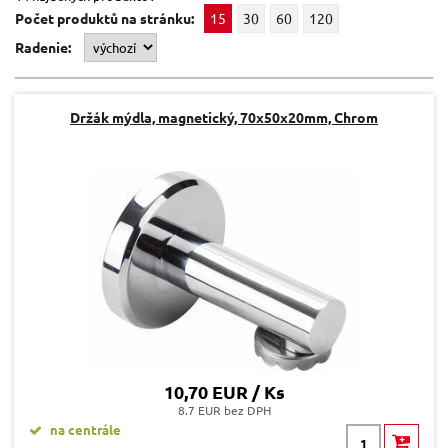
Počet produktů na stránku:
15
30
60
120
Radenie:
Držák mýdla, magnetický, 70x50x20mm, Chrom
10,70 EUR / Ks
8.7 EUR bez DPH
na centrále