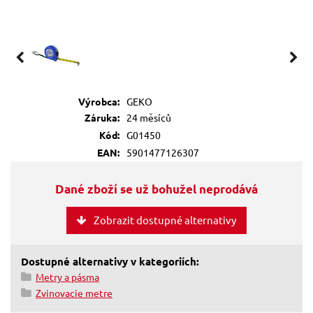
Výrobca:
GEKO
Záruka:
24 měsíců
Kód:
G01450
EAN:
5901477126307
Dané zboží se už bohužel neprodává
Zobrazit dostupné alternativy
Dostupné alternativy v kategoriích:
Metry a pásma
Zvinovacie metre