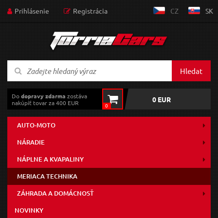
Prihlásenie
Registrácia
CZ
SK
Hledat
Do
dopravy zdarma
zostáva
0 EUR
nakúpiť tovar za 400 EUR
0
AUTO-MOTO
NÁRADIE
NÁPLNE A KVAPALINY
MERIACA TECHNIKA
ZÁHRADA A DOMÁCNOSŤ
NOVINKY