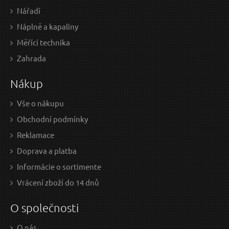
Nářadí
Metr svinovací, 3m, š. pásku 19mm
Náplně a kapaliny
Odeslat dotaz
Měřící technika
Zahrada
Nákup
Vše o nákupu
Obchodní podmínky
Reklamace
5 EUR / Ks
3,4
Doprava a platba
4.07 EUR bez DPH
2.8 
Informácie o sortimente
Vrácení zboží do 14 dnů
na centrále
n
O společnosti
O nás