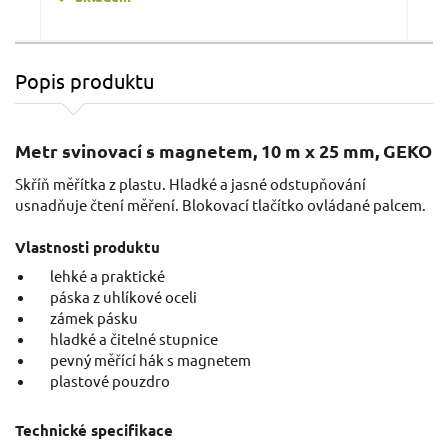
Popis produktu
Metr svinovací, 7,5m, š. pásku 25mm
Metr svinovací s magnetem, 10 m x 25 mm, GEKO
Skříň měřítka z plastu. Hladké a jasné odstupňování
usnadňuje čtení měření. Blokovací tlačítko ovládané palcem.
Vlastnosti produktu
lehké a praktické
páska z uhlíkové oceli
zámek pásku
hladké a čitelné stupnice
6,89 EUR / Ks
2,5
pevný měřící hák s magnetem
5.6 EUR bez DPH
2.03
plastové pouzdro
na centrále
n
Technické specifikace