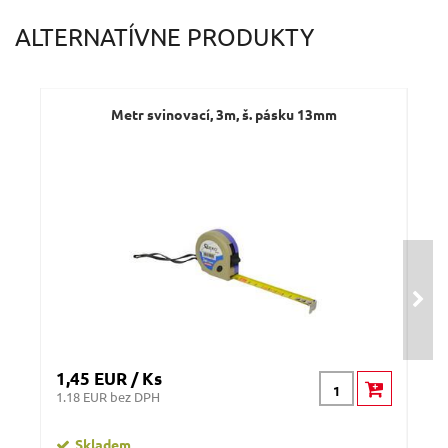
ALTERNATÍVNE PRODUKTY
Metr svinovací, 3m, š. pásku 13mm
1,45 EUR / Ks
2,0
1.18 EUR bez DPH
1.66
Skladem