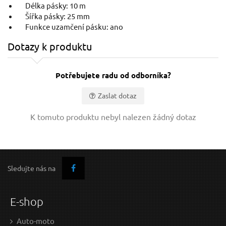
Délka pásky: 10 m
Šířka pásky: 25 mm
Funkce uzamčení pásku: ano
Metr svinovací, 10 m, š. pásku 25mm
Dotazy k produktu
Potřebujete radu od odborníka?
Zaslat dotaz
Vaše jméno:
K tomuto produktu nebyl nalezen žádný dotaz
Váš e-mail:
7,45 EUR / Ks
3,3
Sledujte nás na
6.06 EUR bez DPH
2.68
Dotaz:
na centrále
n
E-shop
Auto-moto