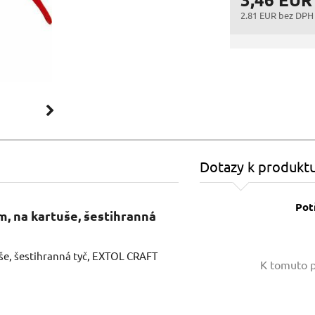
2.81 EUR bez DPH
Dotazy k produkt
Pot
m, na kartuše, šestihranná
Vaše jméno:
še, šestihranná tyč, EXTOL CRAFT
K tomuto p
Váš e-mail: