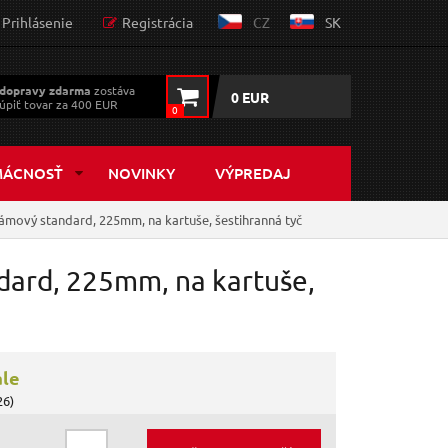
Prihlásenie
Registrácia
CZ
SK
dopravy zdarma
zostáva
0 EUR
úpiť tovar za 400 EUR
0
MÁCNOSŤ
NOVINKY
VÝPREDAJ
rámový standard, 225mm, na kartuše, šestihranná tyč
ndard, 225mm, na kartuše,
ále
26)