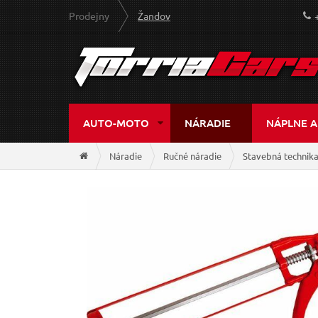
Prodejny
Žandov
AUTO-MOTO
NÁRADIE
NÁPLNE A
Náradie
Ručné náradie
Stavebná technik