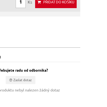
Ks
PŘIDAT
DO KOŠÍKU
u
řebujete radu od odborníka?
Zaslat dotaz
roduktu nebyl nalezen žádný dotaz