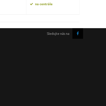
na centrále
Sledujte nás na