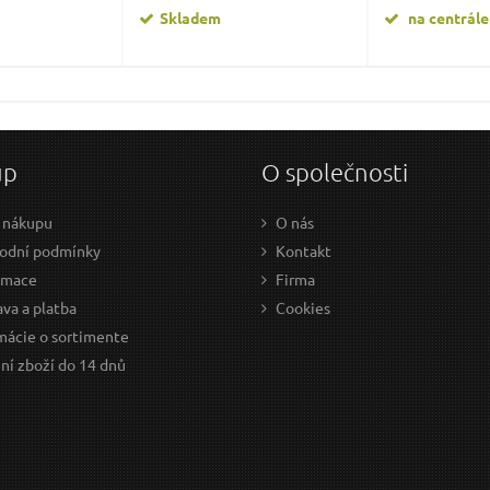
Skladem
na centrále
up
O společnosti
 nákupu
O nás
odní podmínky
Kontakt
amace
Firma
va a platba
Cookies
mácie o sortimente
ní zboží do 14 dnů