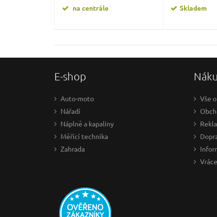
na centrále
Skladem
E-shop
Nák
Auto-moto
Vše o
Nářadí
Obch
Náplně a kapaliny
Rekl
Měřící technika
Dopra
Zahrada
Infor
Vráce