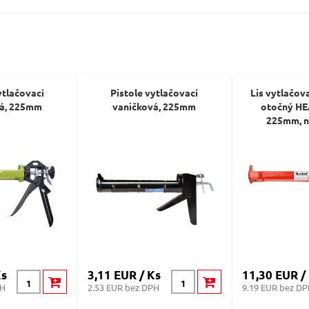
Dotaz:
ytlačovací
Pistole vytlačovací
Lis vytlačov
vá, 225mm
vaničková, 225mm
otočný HE
225mm, n
Odeslat dotaz
Ks
3,11 EUR / Ks
11,30 EUR /
PH
2.53 EUR bez DPH
9.19 EUR bez D