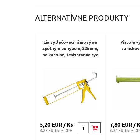
ALTERNATÍVNE PRODUKTY
Lis vytlačovací rámový se
Pistole v
zpětným pohybem, 225mm,
vaničko
na kartuše, šestihranná tyč
5,20 EUR / Ks
7,80 EUR / 
4.23 EUR bez DPH
6.34 EUR bez D