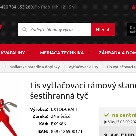
+420 734 653 280,
Po-Pá: 8-11h, 12-15h
Do
Hledat
nak
 KVAPALINY
MERIACA TECHNIKA
ZÁHRADA A DO
a
Maliarske náradie a doplnky
Vytlačovacie lisy
Lis vytlačovací 
Lis vytlačovací rámový sta
šestihranná tyč
Výrobca:
EXTOL-CRAFT
na centr
Záruka:
24 měsíců
(u Vás již 03.09.20
Kód:
EX9686
EAN:
8595126900171
3,46 EUR