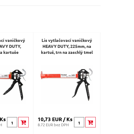
ací vaničkový
Lis vytlačovací vaničkový
AVY DUTY,
HEAVY DUTY, 225mm, na
a kartuše
kartuš, trn na zaschlý tmel
 Ks
10,73 EUR / Ks
PH
8.72 EUR bez DPH