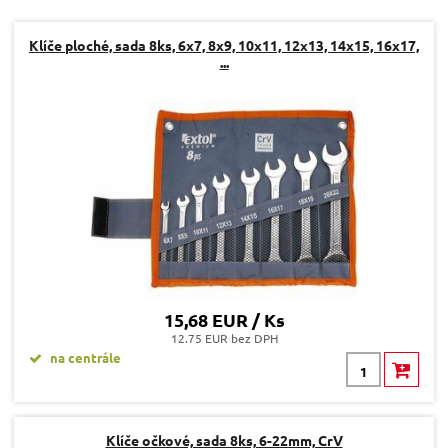
Dotaz:
Klíče ploché, sada 8ks, 6x7, 8x9, 10x11, 12x13, 14x15, 16x17,
...
Odeslat dotaz
15,68 EUR / Ks
12.75 EUR bez DPH
na centrále
Klíče očkové, sada 8ks, 6-22mm, CrV