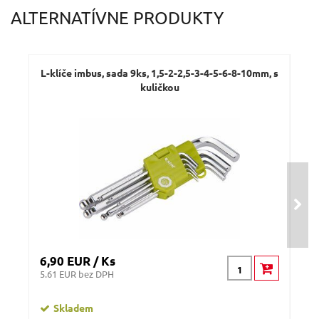
ALTERNATÍVNE PRODUKTY
L-klíče imbus, sada 9ks, 1,5-2-2,5-3-4-5-6-8-10mm, s
L-k
kuličkou
6,90 EUR / Ks
6,9
5.61 EUR bez DPH
5.61
Skladem