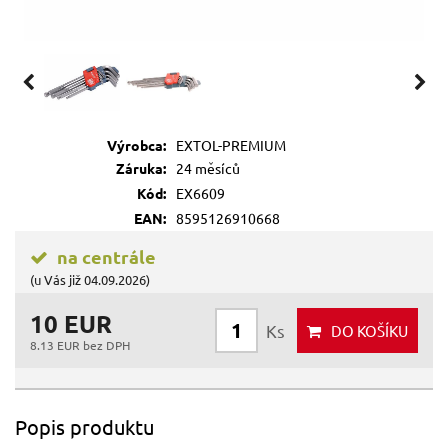
Výrobca:
EXTOL-PREMIUM
Záruka:
24 měsíců
Kód:
EX6609
EAN:
8595126910668
na centrále
(u Vás již 04.09.2026)
10 EUR
Ks
DO KOŠÍKU
8.13 EUR bez DPH
Popis produktu