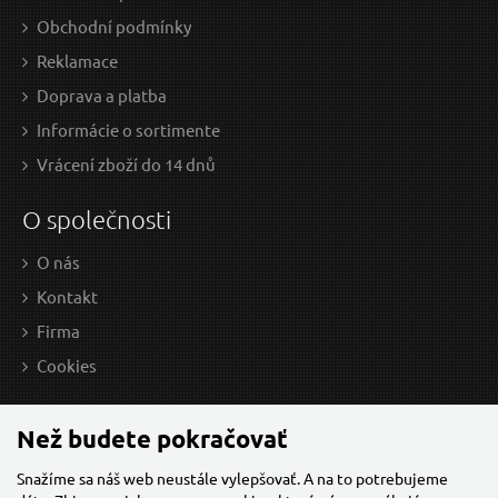
Obchodní podmínky
Sada klíčů 9dílná TORX s otvorem TT10-50, NAREX
L-
Reklamace
443000341
Doprava a platba
Informácie o sortimente
Vrácení zboží do 14 dnů
O společnosti
O nás
Kontakt
Firma
20,25 EUR / Ks
5,4
Cookies
16.46 EUR bez DPH
4.39
u dodávateľa
n
Než budete pokračovať
Snažíme sa náš web neustále vylepšovať. A na to potrebujeme