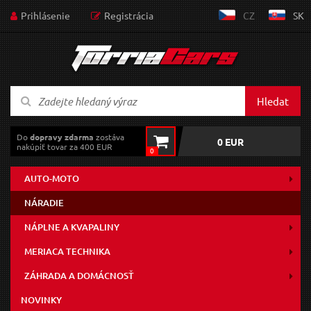
Prihlásenie
Registrácia
CZ
SK
Hledat
Do
dopravy zdarma
zostáva
0 EUR
nakúpiť tovar za 400 EUR
0
AUTO-MOTO
NÁRADIE
NÁPLNE A KVAPALINY
MERIACA TECHNIKA
ZÁHRADA A DOMÁCNOSŤ
NOVINKY