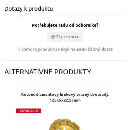
Dotazy k produktu
Potřebujete radu od odborníka?
Zaslat dotaz
Vaše jméno:
K tomuto produktu nebyl nalezen žádný dotaz
Váš e-mail:
ALTERNATÍVNE PRODUKTY
Dotaz:
Kotouč diamantový hrnkový brusný dvouřadý,
K
125x5x22,23mm
O
DPORÚČAME
Odeslat dotaz