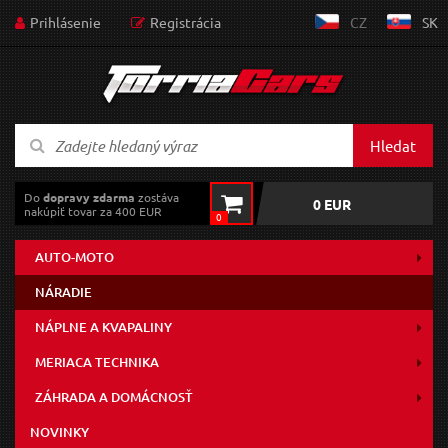
Prihlásenie
Registrácia
CZ
SK
Hledat
Do
dopravy zdarma
zostáva
0 EUR
nakúpiť tovar za 400 EUR
0
AUTO-MOTO
NÁRADIE
NÁPLNE A KVAPALINY
MERIACA TECHNIKA
ZÁHRADA A DOMÁCNOSŤ
NOVINKY