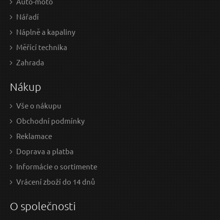
Auto-moto
Nářadí
Náplně a kapaliny
Měřící technika
11,30 EUR / Ks
14,
Zahrada
9.19 EUR bez DPH
12.
Nákup
na centrále
n
Vše o nákupu
Obchodní podmínky
Kotouč diamantový brusný lamelový, O
Reklamace
150x22,2mm
Doprava a platba
Informácie o sortimente
Vrácení zboží do 14 dnů
O společnosti