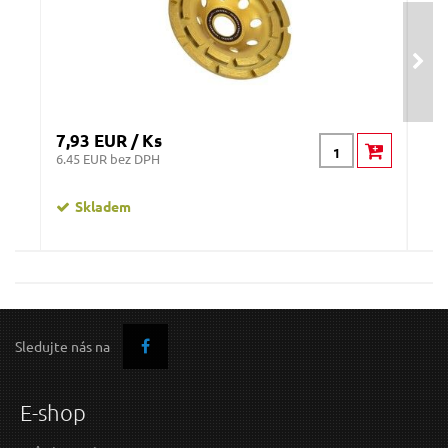
7,93 EUR / Ks
28,
6.45 EUR bez DPH
22.
Skladem
Kotouč diamantový brusný jednořadý, O
125x22,2mm
Sledujte nás na
E-shop