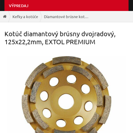
VÝPREDAJ
Kefky a kotúče
Diamantové brúsne kotúče
Kotúč diamantový brúsny dvojradový,
125x22,2mm, EXTOL PREMIUM