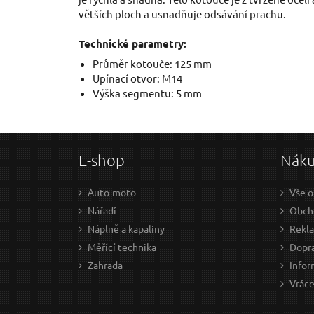
větších ploch a usnadňuje odsávání prachu.
Technické parametry:
Průměr kotouče: 125 mm
Upínací otvor: M14
Výška segmentu: 5 mm
E-shop
Nák
Auto-moto
Vše o
Nářadí
Obch
Náplně a kapaliny
Rekl
Měřící technika
Dopra
Zahrada
Infor
Vráce