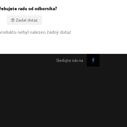
řebujete radu od odborníka?
Zaslat dotaz
roduktu nebyl nalezen žádný dotaz
Sledujte nás na