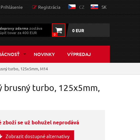
Prihlásenie
Registrácia
CZ
SK
dopravy zdarma
zostáva
0 EUR
úpiť tovar za 400 EUR
0
MÁCNOSŤ
NOVINKY
VÝPREDAJ
usný turbo, 125x5mm, M14
 brusný turbo, 125x5mm,
 zboží se už bohužel neprodává
Zobrazit dostupné alternativy