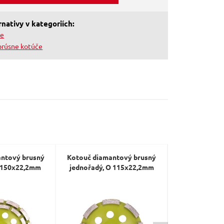
nativy v kategoriích:
če
brúsne kotúče
ntový brusný
Kotouč diamantový brusný
Kotouč diama
 150x22,2mm
jednořadý, O 115x22,2mm
lamelový, O