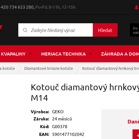
+420 734 653 280,
Po-Pá: 8-11h, 12-15h
Do
Hledat
nak
 KVAPALINY
MERIACA TECHNIKA
ZÁHRADA A DO
a kotúče
Diamantové brúsne kotúče
Kotouč diamantový hrnkový br
Kotouč diamantový hrnkový
M14
Výrobca:
GEKO
Záruka:
24 měsíců
Dané
Kód:
G00378
EAN:
5901477102042