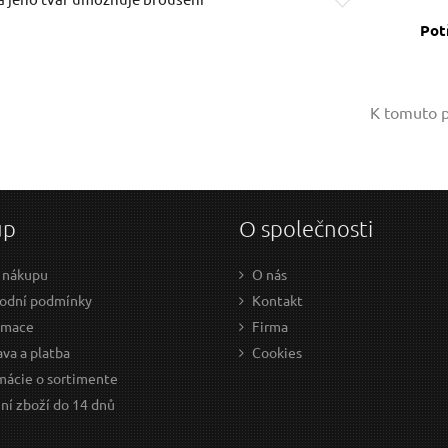
Pot
Vaše jméno:
K tomuto p
Váš e-mail:
up
O společnosti
Dotaz:
 nákupu
O nás
odní podmínky
Kontakt
amace
Firma
va a platba
Cookies
mácie o sortimente
Odeslat dotaz
ní zboží do 14 dnů