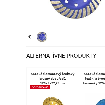
ALTERNATÍVNE PRODUKTY
Kotouč diamantový hrnkový
Kotouč diama
brusný dvouřadý,
řezání a brou
125x5x22,23mm
keramiky 12
O
DPORÚČAME