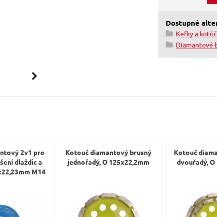
Dostupné alter
Kefky a kotú
Diamantové 
ntový 2v1 pro
Kotouč diamantový brusný
Kotouč diama
šení dlaždic a
jednořadý, O 125x22,2mm
dvouřadý, O
5x22,23mm M14