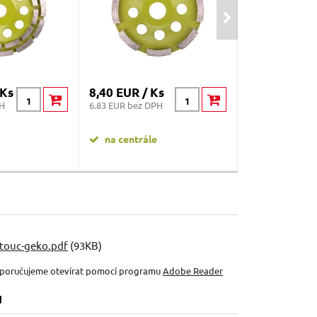
 Ks
8,40 EUR / Ks
12,10 EUR /
PH
6.83 EUR bez DPH
9.84 EUR bez DP
na centrále
na centrále
touc-geko.pdf
(93KB)
oporučujeme otevírat pomocí programu
Adobe Reader
u