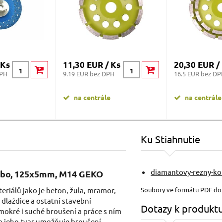
 Ks
11,30 EUR / Ks
20,30 EUR /
DPH
9.19 EUR bez DPH
16.5 EUR bez D
na centrále
na centrále
Ku Stiahnutie
diamantovy-rezny-ko
rbo, 125x5mm, M14 GEKO
eriálů jako je beton, žula, mramor,
Soubory ve formátu PDF d
 dlaždice a ostatní stavební
Dotazy k produkt
mokré i suché broušení a práce s ním
i a jeho tvar umožňuje broušení