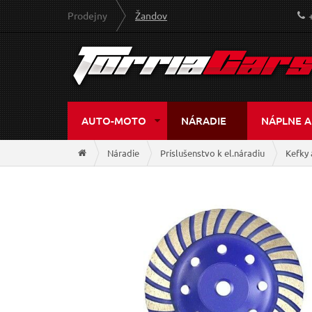
Prodejny
Žandov
AUTO-MOTO
NÁRADIE
NÁPLNE A
Náradie
Príslušenstvo k el.náradiu
Kefky 