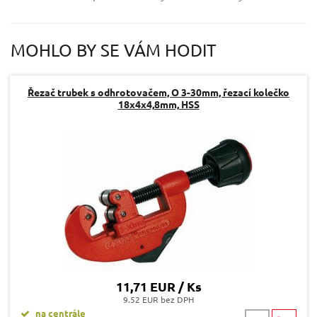
Váš e-mail:
MOHLO BY SE VÁM HODIT
Dotaz:
Řezač trubek s odhrotovačem, O 3-30mm, řezací kolečko
18x4x4,8mm, HSS
Odeslat dotaz
11,71 EUR / Ks
9.52 EUR bez DPH
na centrále