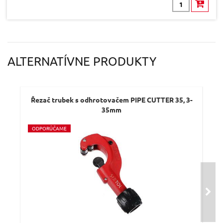
ALTERNATÍVNE PRODUKTY
Řezač trubek s odhrotovačem PIPE CUTTER 35, 3-
Ře
35mm
O
DPORÚČAME