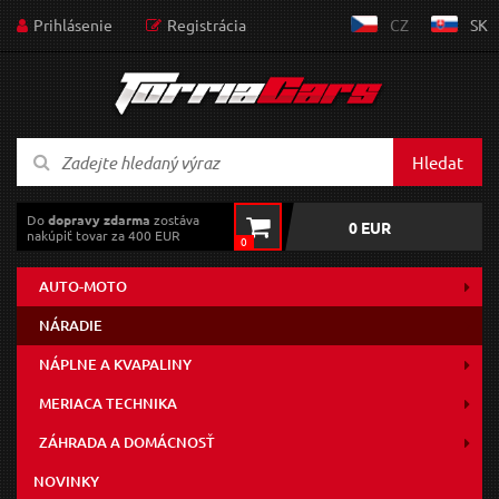
Prihlásenie
Registrácia
CZ
SK
Hledat
Do
dopravy zdarma
zostáva
0 EUR
nakúpiť tovar za 400 EUR
0
AUTO-MOTO
NÁRADIE
NÁPLNE A KVAPALINY
MERIACA TECHNIKA
ZÁHRADA A DOMÁCNOSŤ
NOVINKY