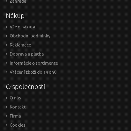
Zahrada
9.52 EUR bez DPH
19.
Nákup
na centrále
n
Vše o nákupu
Obchodní podmínky
Kolečko řezací, 2ks, 20x6x4,8mm, pro 8848013 a
Reklamace
8848015, HSS
Doprava a platba
Informácie o sortimente
Vrácení zboží do 14 dnů
O společnosti
O nás
Kontakt
Firma
7,60 EUR / Ks
Cookies
6.18 EUR bez DPH