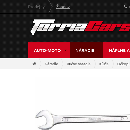
Prodejny
Žandov
AUTO-MOTO
NÁRADIE
NÁPLNE A
Náradie
Ručné náradie
Kľúče
Očkopl