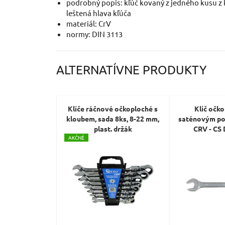
podrobný popis: kľúč kovaný z jedného kusu z 
leštená hlava kľúča
materiál: CrV
normy: DIN 3113
ALTERNATÍVNE PRODUKTY
Klíče ráčnové očkoploché s
Klíč očk
kloubem, sada 8ks, 8-22 mm,
saténovým p
plast. držák
CRV - CS
A
KČNÉ