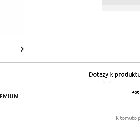
Dotazy k produkt
Pot
PREMIUM
Vaše jméno:
K tomuto p
Váš e-mail: