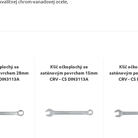
kvalitnej chrom-vanadovej ocele,
Dotaz:
Odeslat dotaz
oplochý se
Klíč očkoplochý se
Klíč očko
ovrchem 28mm
saténovým povrchem 15mm
saténovým p
 DIN3113A
CRV - CS DIN3113A
CRV - CS