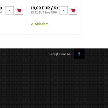
Ks
19,09 EUR / Ks
1,32 EUR / K
PH
15.52 EUR bez DPH
1.07 EUR bez DP
Skladem
Skladem
Sledujte nás na