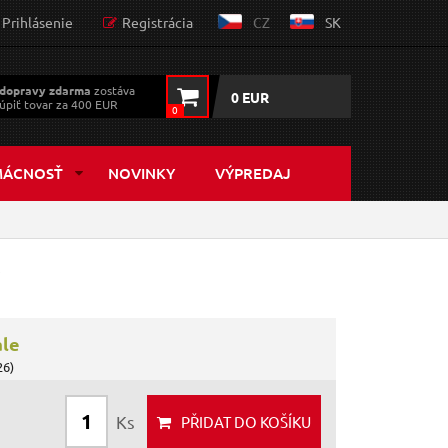
Prihlásenie
Registrácia
CZ
SK
dopravy zdarma
zostáva
0 EUR
úpiť tovar za 400 EUR
0
MÁCNOSŤ
NOVINKY
VÝPREDAJ
ále
26)
Ks
PŘIDAT
DO KOŠÍKU