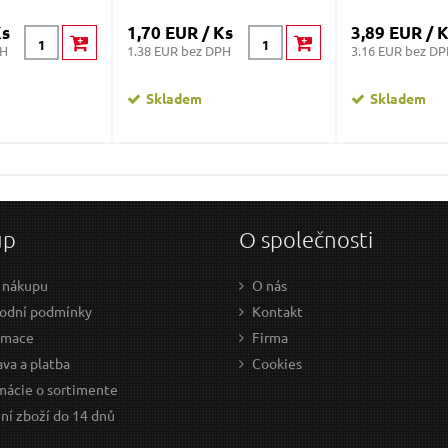
Ks
1,70 EUR / Ks
3,89 EUR / 
PH
1.38 EUR bez DPH
3.16 EUR bez D
Skladem
Skladem
up
O společnosti
 nákupu
O nás
odní podmínky
Kontakt
amace
Firma
va a platba
Cookies
mácie o sortimente
ní zboží do 14 dnů