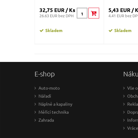
32,75 EUR / Ks
5,43 EUR / 
26.63 EUR bez DPH
4.41 EUR bez D
Skladem
Skladem
E-shop
Nák
Auto-moto
Vše o
Nářadí
Obch
Náplně a kapaliny
Rekl
Měřící technika
Dopra
Zahrada
Infor
Vráce