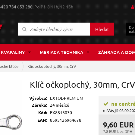
+420 734 653 280,
Po-Pá: 8-11h, 12-15h
Do
Hledat
nak
 KVAPALINY
MERIACA TECHNIKA
ZÁHRADA A DO
oché kľúče
Klíč očkoplochý, 30mm, CrV
Klíč očkoplochý, 30mm, CrV
Výrobca:
EXTOL-PREMIUM
na centr
Záruka:
24 měsíců
(u Vás již 03.09.20
Kód:
EX8816030
EAN:
8595126964678
9,60 EUR
7.8 EUR bez DPH