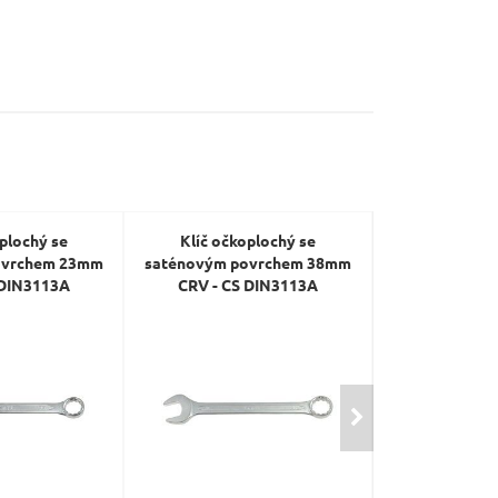
plochý se
Klíč očkoplochý se
Klíč očko
ovrchem 23mm
saténovým povrchem 38mm
saténovým p
 DIN3113A
CRV - CS DIN3113A
CRV - CS