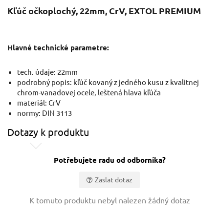
Kľúč očkoplochý, 22mm, CrV, EXTOL PREMIUM
Hlavné technické parametre:
tech. údaje: 22mm
podrobný popis: kľúč kovaný z jedného kusu z kvalitnej
chrom-vanadovej ocele, leštená hlava kľúča
materiál: CrV
normy: DIN 3113
Dotazy k produktu
Potřebujete radu od odborníka?
Zaslat dotaz
Vaše jméno:
K tomuto produktu nebyl nalezen žádný dotaz