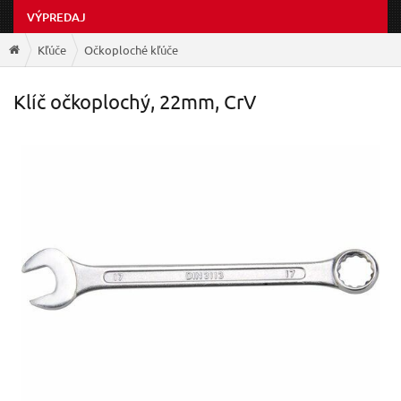
VÝPREDAJ
Kľúče
Očkoploché kľúče
Klíč očkoplochý, 22mm, CrV