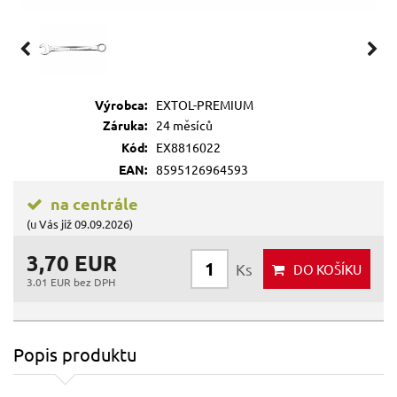
Výrobca:
EXTOL-PREMIUM
Záruka:
24 měsíců
Kód:
EX8816022
EAN:
8595126964593
na centrále
(u Vás již 09.09.2026)
3,70 EUR
Ks
DO KOŠÍKU
3.01 EUR bez DPH
Popis produktu