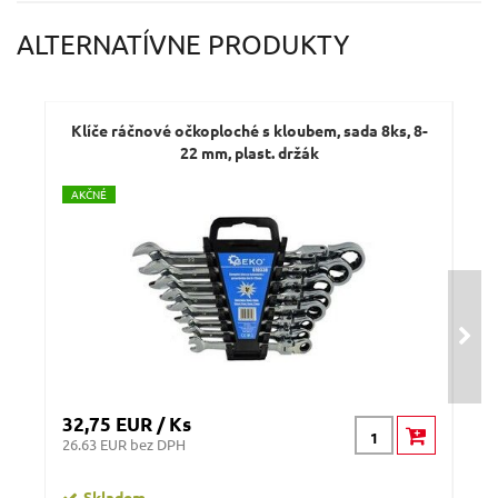
Váš e-mail:
ALTERNATÍVNE PRODUKTY
Dotaz:
Klíče ráčnové očkoploché s kloubem, sada 8ks, 8-
K
22 mm, plast. držák
A
KČNÉ
Odeslat dotaz
32,75 EUR / Ks
5,4
26.63 EUR bez DPH
4.41
Skladem