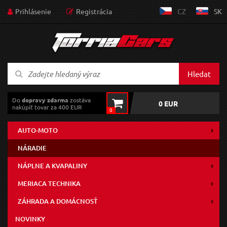
Prihlásenie
Registrácia
CZ
SK
Hledat
Do
dopravy zdarma
zostáva
0 EUR
nakúpiť tovar za 400 EUR
0
AUTO-MOTO
NÁRADIE
NÁPLNE A KVAPALINY
MERIACA TECHNIKA
ZÁHRADA A DOMÁCNOSŤ
NOVINKY