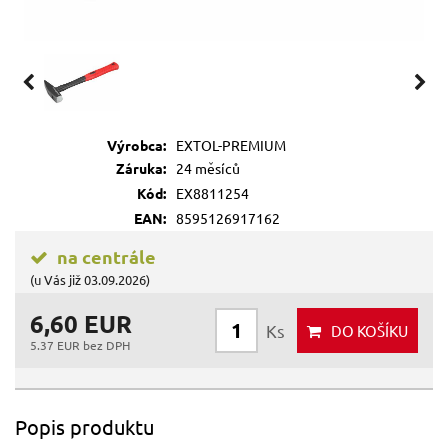
Výrobca:
EXTOL-PREMIUM
Záruka:
24 měsíců
Kód:
EX8811254
EAN:
8595126917162
na centrále
(u Vás již 03.09.2026)
6,60 EUR
Ks
DO KOŠÍKU
5.37 EUR bez DPH
Popis produktu