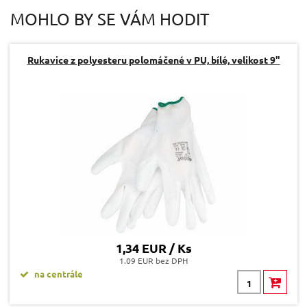
Váš e-mail:
MOHLO BY SE VÁM HODIT
Dotaz:
Rukavice z polyesteru polomáčené v PU, bílé, velikost 9"
Odeslat dotaz
1,34 EUR / Ks
1.09 EUR bez DPH
na centrále