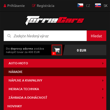
Prihlásenie
Registrácia
CZ
SK
Hledat
Do
dopravy zdarma
zostáva
0 EUR
nakúpiť tovar za 400 EUR
0
AUTO-MOTO
NÁRADIE
NÁPLNE A KVAPALINY
MERIACA TECHNIKA
ZÁHRADA A DOMÁCNOSŤ
NOVINKY