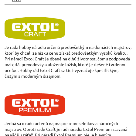
Je rada
hobby
náradia
určená predovšetkým
na
domácich majstrov,
ktorí by
chceli
za
nízku
cenu
získať predovšetkým
vysokú kvalitu
.
Pri náradí
Extol
Craft
je
dbané
na
dlhú
životnosť
,
čomu zodpovedá
materiál
prevodovky
a
uloženie
ložísk
,
ktoré
je riešené
tvrdenou
oceľou
.
Hobby
rád
Extol
Craft
sa
tiež
vyznačuje
špecifickým
,
čistým
a
moderným
dizajnom
.
Jedná
sa
o radu
určenú
najmä
pre
remeselníkov
a
náročných
majstrov
.
Oproti rade
Craft
je rad
náradia
Extol
Premium
stavaná
na
väčšiu
záťaž
.
Pri náradí
Extol
Premium
nie je hlavným