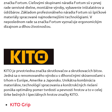
značka
Fortum
.
Cieľovými
skupinami
náradia
Fortum
sú
v
prvej
rade
servisné
dielne
,
montážne
výroby
, vybavenie
inštalatérov
a
údržbárov
.
Základom
profesionálneho
náradia
Fortum
sú
špičkové
materiály
spracované
najmodernejšími
technológiami
.
V
neposlednom
rade
sa značka
Fortum
vyznačuje
ergonomickým
dizajnom
a
dlhou
životnosťou
.
KITO
je
prvotriedna
značka
skrutkovačov
a
skrutkovacích
bitov
.
Jedná
sa
o
renomovaného
výrobcu
s
dlhoročnými
skúsenosťami
s
trhom
v
Európe
,
Amerike
a
Japonsku
.
Unikátna
kombinácia
materiálov
,
technológií
spracovania
a
konštrukčných
riešení
ponúka
optimálny
pomer
tvrdosti
a
pevnosti
hrotov
a
to
v celej
šírke
bežných
i špeciálnych
hrotov
značky
KITO
.
KITO Grip