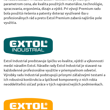
parametrom
cena
,
ale
kvalita použitých
materiálov
,
technológie,
spracovania
,
ergonómia
,
dizajn
a
výdrž
.
Pri vývoji
Premium
radu
bola
použitá
riešenia a
patenty
doteraz
využívané
iba
u
profesionálnych
rád
a
preto
Extol
Premium
zaberá
najširšie
pole
využitia
.
Extol
Industrial
predstavuje špičku
vo
kvalite
,
výdrži
a
výkonnosti
medzi
náradím
Extol
.
Náradie rady
Extol
Industrial
je stavané
na
každodenné profesionálne
využitie v
priemyselnom
odvetví
.
Výrobky radu
Industrial
podstupujú
prísnymi
záťažovými
testami
a
ich
robustná
konštrukcia
a
špičkové
komponenty z
nich robia
neoddeliteľnú súčasť
práce
v
tých
najnáročnejších podmienkach
.