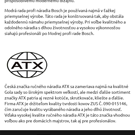
prispôsobivému
modernému
dizajnu
.
Modrá rada
profi náradia
Bosch
je používaná
najmä
v
ťažkej
priemyselnej
výrobe
.
Táto rada
je konštruovaná
tak
,
aby
obstála
každodennú
námahu
priemyselnej výroby
.
Pri voľbe
kvalitného
a
odolného
náradia s
dlhou
životnosťou
a
vysokou výkonnosťou
siahajú
profesionáli po
Modrej
profi
rade
Bosch
.
Česká značka
ručného
náradia
ATX
sa
zameriava
najmä
na
kvalitné
Gola
sady
so
širokým
spektrom
veľkostí, ale
medzi
ďalšie
sortiment
značky
ATX
patria aj
rezné
kotúče
,
skrutkovače
,
kliešte
a
ďalšie.
Firma
ATX
je držiteľom
kvality
tvrdosti
kovov
ZUS
Č
.
090-015146
,
čím zaručuje
kvalitu
vyrábaného
náradia
a
jeho dlhú
životnosť
.
Vďaka
vysokej
kvalite
ručného
náradia
ATX
je táto značka
vhodnou
voľbou ako pre
domácich majstrov,
tak aj
pre
profesionálov
.