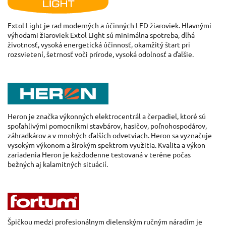
Extol
Light
je rad
moderných
a
účinných
LED
žiaroviek
.
Hlavnými
výhodami
žiaroviek
Extol
Light sú
minimálna spotreba
,
dlhá
životnosť
, vysoká
energetická účinnosť
,
okamžitý
štart pri
rozsvietení
,
šetrnosť
voči prírode
,
vysoká odolnosť
a
ďalšie
.
Heron
je značka
výkonných
elektrocentrál
a
čerpadiel, ktoré
sú
spoľahlivými
pomocníkmi
stavbárov
,
hasičov
,
poľnohospodárov
,
záhradkárov
a
v mnohých
ďalších odvetviach
.
Heron
sa
vyznačuje
vysokým výkonom
a
širokým
spektrom využitia
.
Kvalita
a
výkon
zariadenia
Heron
je
každodenne
testovaná v
teréne
počas
bežných
aj
kalamitných
situácií
.
Špičkou
medzi
profesionálnym
dielenským
ručným
náradím
je