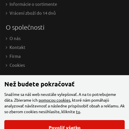
Informácie o sortimente
Vrácení zboží do 14 dnů
O společnosti
O nás
Kontakt
Firma
Cookies
Než budete pokračovať
Snažíme sa náš web neustále vylepšovať. A na to potrebujeme
dáta. Zbierame ich
pomocou cookies
, ktoré nám pomáhajú
analyzovať návštevnosť a následne prispôsobiť obsah a reklamu. Ak
so zberom cookies nesúhlasíte, kliknite
tu
.
Povoliť všetko