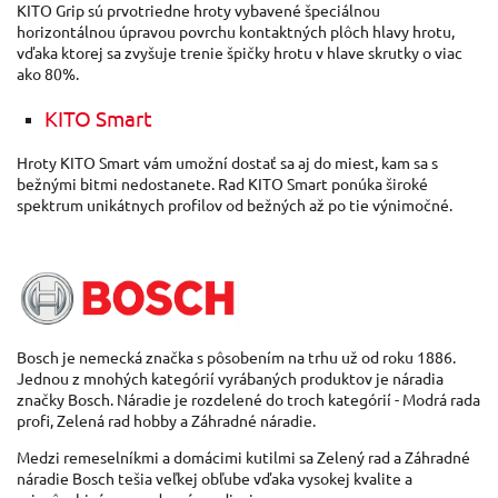
KITO
Grip
sú
prvotriedne
hroty
vybavené
špeciálnou
horizontálnou
úpravou
povrchu kontaktných
plôch
hlavy
hrotu
,
vďaka ktorej
sa
zvyšuje
trenie
špičky
hrotu
v
hlave skrutky
o viac
ako 80
%.
KITO Smart
Hroty
KITO
Smart
vám
umožní dostať
sa
aj do miest
,
kam
sa
s
bežnými
bitmi
nedostanete
.
Rad
KITO
Smart
ponúka široké
spektrum
unikátnych
profilov
od
bežných
až
po tie
výnimočné
.
Bosch je
nemecká
značka
s
pôsobením
na
trhu už od roku
1886.
Jednou
z mnohých
kategórií
vyrábaných
produktov je
náradia
značky
Bosch
.
Náradie
je rozdelené
do troch
kategórií
-
Modrá rada
profi
,
Zelená
rad
hobby
a
Záhradné
náradie
.
Medzi
remeselníkmi
a
domácimi
kutilmi
sa
Zelený rad
a
Záhradné
náradie
Bosch
tešia
veľkej
obľube
vďaka
vysokej
kvalite
a