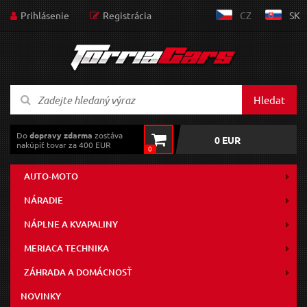
Prihlásenie
Registrácia
CZ
SK
Hledat
Do
dopravy zdarma
zostáva
0 EUR
nakúpiť tovar za 400 EUR
0
AUTO-MOTO
NÁRADIE
NÁPLNE A KVAPALINY
MERIACA TECHNIKA
ZÁHRADA A DOMÁCNOSŤ
NOVINKY