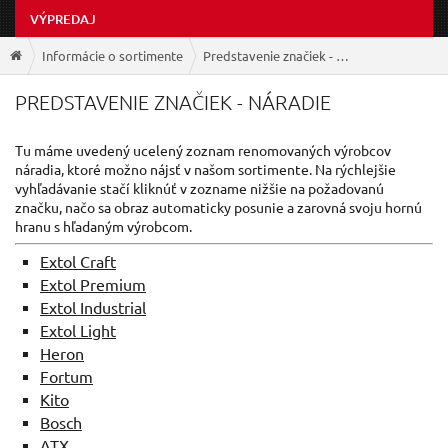
VÝPREDAJ
Informácie o sortimente
Predstavenie značiek - náradie
PREDSTAVENIE ZNAČIEK - NÁRADIE
Tu
máme uvedený
ucelený
zoznam
renomovaných
výrobcov
náradia
,
ktoré možno nájsť
v
našom
sortimente
.
Na
rýchlejšie
vyhľadávanie
stačí kliknúť
v zozname
nižšie na
požadovanú
značku
, načo sa
obraz
automaticky
posunie
a
zarovná
svoju
hornú
hranu s
hľadaným
výrobcom
.
Extol Craft
Extol Premium
Extol Industrial
Extol Light
Heron
Fortum
Kito
Bosch
ATX