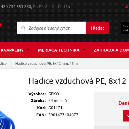
+420 734 653 280,
Po-Pá: 8-11h, 12-15h
Do
Hledat
nak
 KVAPALINY
MERIACA TECHNIKA
ZÁHRADA A DO
dice
Hadice vzduchová PE, 8x12 mm, 15 m
Hadice vzduchová PE, 8x12
Výrobca:
GEKO
Záruka:
24 měsíců
Dané
Kód:
G01171
EAN:
5901477104077