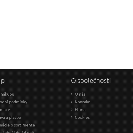
Váš e-mail:
Dotaz:
Odeslat dotaz
up
O společnosti
 nákupu
O nás
odní podmínky
Kontakt
amace
Firma
va a platba
Cookies
mácie o sortimente
ní zboží do 14 dnů