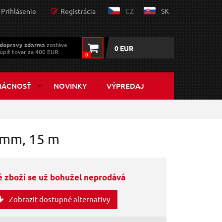
Prihlásenie
Registrácia
CZ
SK
dopravy zdarma
zostáva
0 EUR
úpiť tovar za 400 EUR
0
MÁCNOSŤ
NOVINKY
VÝPREDAJ
 mm, 15 m
 zboží se už bohužel neprodává
Zobrazit dostupné alternativy