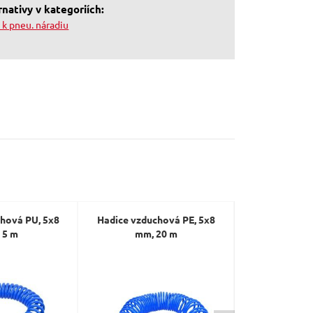
nativy v kategoriích:
 k pneu. náradiu
hová PU, 5x8
Hadice vzduchová PE, 5x8
Hadice tlako
 5 m
mm, 20 m
pneumatik,