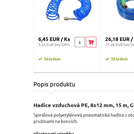
6,45 EUR / Ks
26,18 EUR /
5.24 EUR bez DPH
21.28 EUR bez 
Skladem
Skladem
Popis produktu
Hadice vzduchová PE, 8x12 mm, 15 m, 
Spirálová polyetylénová pneumatická hadice s ot
pružinami na koncích.
Vlastnosti výrobku