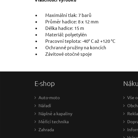
Maximální tlak: 7 barů
Průměr hadice: 8 x 12 mm
Délka hadice: 15 m
Materiál: polyetylén
Pracovní teplota: -40° C až +120 °C
Ochranné pružiny na koncích
Závitové otočné spoje
E-shop
Nák
Auto-moto
Vše o
Nářadí
Obch
Náplně a kapaliny
Rekl
Měřící technika
Dopra
Zahrada
Infor
Vráce