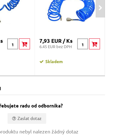
Ks
7,93 EUR / Ks
5 EUR / Ks
6.45 EUR bez DPH
4.07 EUR bez DP
Skladem
na centrále
u
řebujete radu od odborníka?
Zaslat dotaz
roduktu nebyl nalezen žádný dotaz