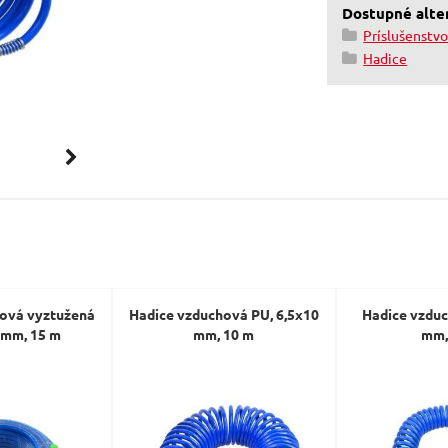
Dostupné alter
Príslušenstvo
Hadice
hová vyztužená
Hadice vzduchová PU, 6,5x10
Hadice vzduc
 mm, 15 m
mm, 10 m
mm,