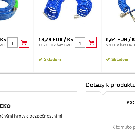
 Ks
13,79 EUR / Ks
6,64 EUR / 
DPH
11.21 EUR bez DPH
5.4 EUR bez DPH
Skladem
Skladem
Dotazy k produkt
Pot
GEKO
očnými hroty a bezpečnostními
Vaše jméno:
K tomuto p