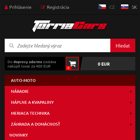
Prihlásenie
Registrácia
CZ
SK
Hledat
Do
dopravy zdarma
zostáva
0 EUR
nakúpiť tovar za 400 EUR
0
AUTO-MOTO
NÁRADIE
NÁPLNE A KVAPALINY
MERIACA TECHNIKA
ZÁHRADA A DOMÁCNOSŤ
NOVINKY