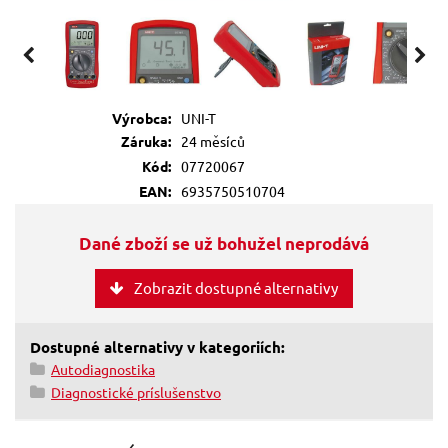
Výrobca:
UNI-T
Záruka:
24 měsíců
Kód:
07720067
EAN:
6935750510704
Dané zboží se už bohužel neprodává
Zobrazit dostupné alternativy
Dostupné alternativy v kategoriích:
Autodiagnostika
Diagnostické príslušenstvo