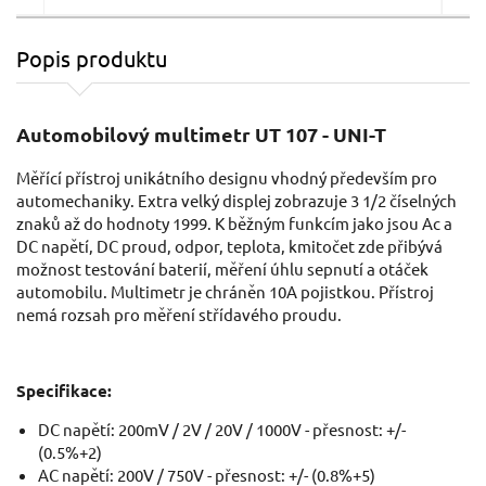
Popis produktu
Multimetr GETI GM50D
Mu
Automobilový multimetr UT 107 - UNI-T
Měřící přístroj unikátního designu vhodný především pro
automechaniky. Extra velký displej zobrazuje 3 1/2 číselných
znaků až do hodnoty 1999. K běžným funkcím jako jsou Ac a
DC napětí, DC proud, odpor, teplota, kmitočet zde přibývá
možnost testování baterií, měření úhlu sepnutí a otáček
automobilu. Multimetr je chráněn 10A pojistkou. Přístroj
nemá rozsah pro měření střídavého proudu.
19,37 EUR / Ks
28,
15.75 EUR bez DPH
22.
Specifikace:
Skladem
DC napětí: 200mV / 2V / 20V / 1000V - přesnost: +/-
(0.5%+2)
AC napětí: 200V / 750V - přesnost: +/- (0.8%+5)