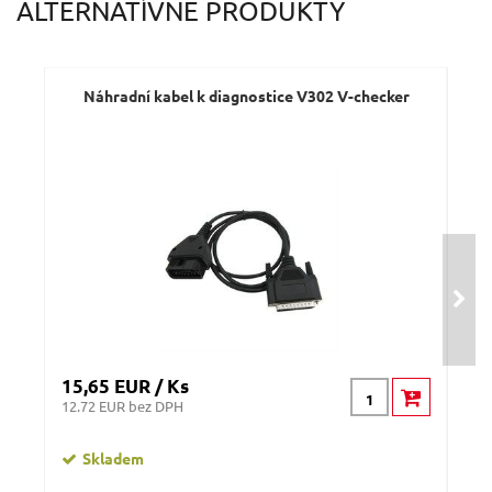
ALTERNATÍVNE PRODUKTY
Náhradní kabel k diagnostice V302 V-checker
15,65 EUR / Ks
12 
12.72 EUR bez DPH
9.76
Skladem